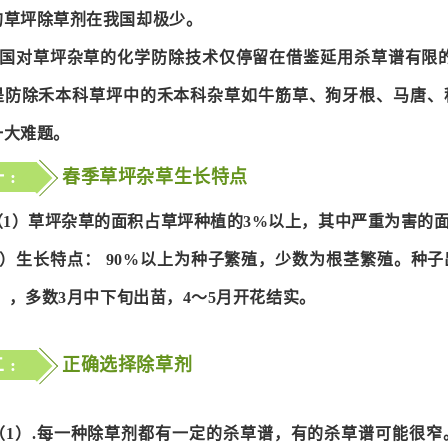
的草坪除草剂在我国却极少。
国对草坪杂草的化学防除技术仅停留在借鉴延用杀草谱有限的
是防除禾本科草坪中的禾本科杂草如牛筋草、狗牙根、马唐、
一大难题。
 :
春季草坪杂草生长特点
1）草坪杂草的面积占草坪种植的3%以上，其中严重为害的面积
生长特点： 90%以上为种子繁殖，少数为根茎繁殖。种子出苗
寸），多数3月中下旬出苗，4～5月开花结实。
 :
正确选择除草剂
（1）.每一种除草剂都有一定的杀草谱，有的杀草谱可能很