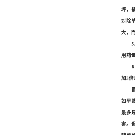
坪，
对除
大，
用药
加3
如早
最多
害。