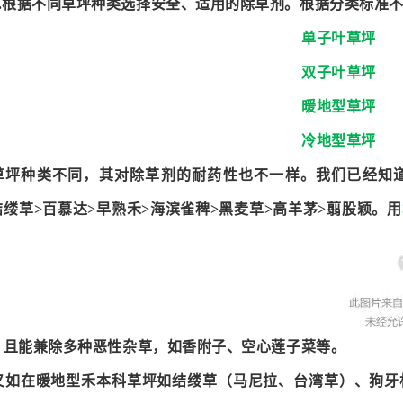
3.根据不同草坪种类选择安全、适用的除草剂。根据分类标准
单子叶草坪
双子叶草坪
暖地型草坪
冷地型草坪
草坪种类不同，其对除草剂的耐药性也不一样。我们已经知
结缕草>百慕达>早熟禾>海滨雀稗>黑麦草>高羊茅>翦股颖。用
，且能兼除多种恶性杂草，如香附子、空心莲子菜等。
又如在暖地型禾本科草坪如结缕草（马尼拉、台湾草）、狗牙