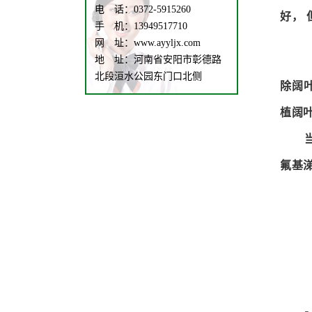
电 话：0372-5915260
好，
手 机：13949517710
网 址：www.ayyljx.com
地 址：河南省安阳市彰德路
北段洹水公园东门口北侧
除阔
植阔
氟基