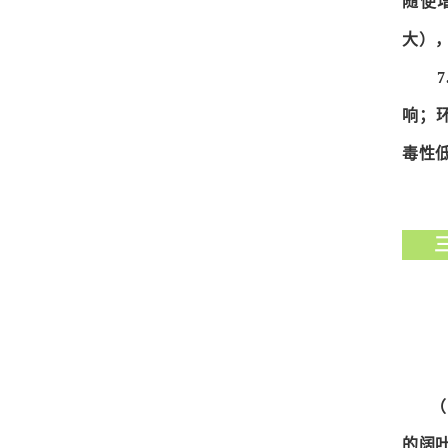
随便
大）
响；
毒性
三
（
的阔