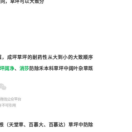
不同，草坪可以大致分
道，成坪草坪的耐药性从大到小的大致顺序
坪阔净
、
消莎
防除禾本科草坪中阔叶杂草既
根（天堂草、百慕大、百慕达）草坪中防除