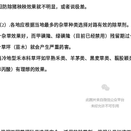
 但防除猪秧秧效果就不明显，或者说极差。
（2）.各地应根据当地最多的杂草种类选择对路有效的除草剂
叶杂草效果好，而甲磺隆、绿磺隆（目前已经禁用）残留期过
叶草坪（苗木）就会产生严重药害。
当冷地型禾本科草坪如早熟禾类、羊茅类、黑麦草类、翦股颖
涕丙酸）有理想的效果。