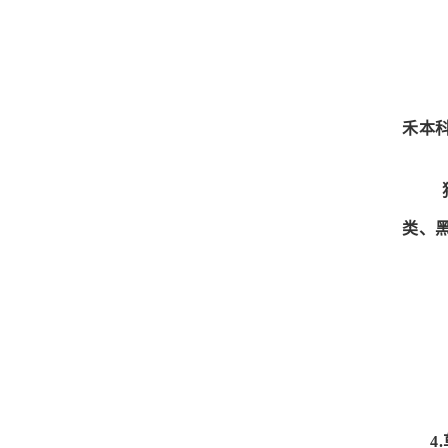
禾本
类、
4