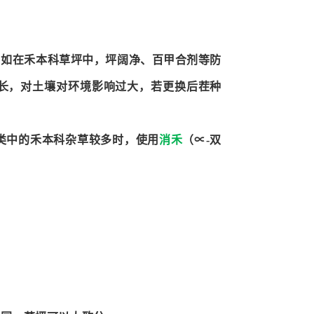
。如在禾本科草坪中，坪阔净、百甲合剂等防
长，对土壤对环境影响过大，若更换后茬种
类中的禾本科杂草较多时，使用
消禾
（∝-双