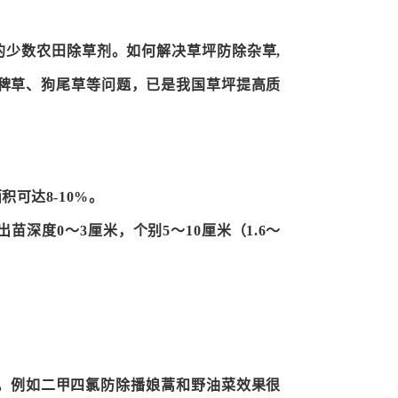
少数农田除草剂。如何解决草坪防除杂草,
稗草、狗尾草等问题，已是我国草坪提高质
可达8-10%。
深度0～3厘米，个别5～10厘米（1.6～
窄。例如二甲四氯防除播娘蒿和野油菜效果很