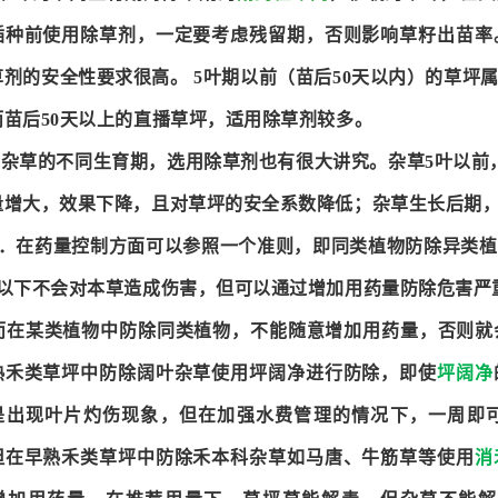
插种前使用除草剂，一定要考虑残留期，否则影响草籽出苗率
草剂的安全性要求很高。 5叶期以前（苗后50天以内）的草坪
而苗后50天以上的直播草坪，适用除草剂较多。
5.杂草的不同生育期，选用除草剂也有很大讲究。杂草5叶以前
量增大，效果下降，且对草坪的安全系数降低；杂草生长后期
6．在药量控制方面可以参照一个准则，即同类植物防除异类
倍以下不会对本草造成伤害，但可以通过增加用药量防除危害严
而在某类植物中防除同类植物，不能随意增加用药量，否则就
熟禾类草坪中防除阔叶杂草使用坪阔净进行防除，即使
坪阔净
是出现叶片灼伤现象，但在加强水费管理的情况下，一周即
但在早熟禾类草坪中防除禾本科杂草如马唐、牛筋草等使用
消