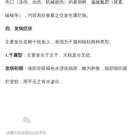
伤口（冻伤、虫伤、机械损伤）的衰弱树、偏施氮肥（尿素、
碳铵等），均容易在春夏之交发生腐烂病。
四、发病症状
主要发生在树干枝条上，表现为干腐和枝枯两种类型。
1.干腐型
：主要发生于主干、大枝及分叉处。
发病初期
：病部呈暗褐色水渍状病斑，略为肿胀，病部组织腐
烂变软，用手压之有水渗出。