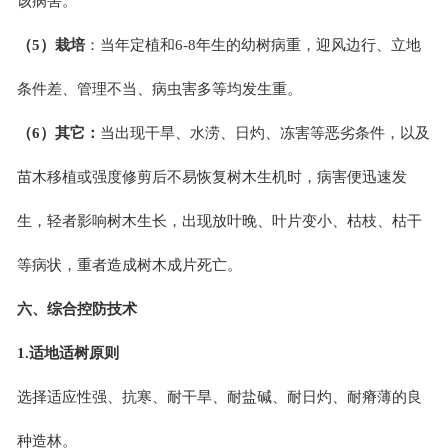
该病害。
（
5）栽培
：当年定植和6-8年生的幼树病重，迎风边行、立地
条件差、管理不当、病虫害多等均发生重。
（6）其它：
当出现干旱、水涝、日灼、冻害等恶劣条件，以及
苗木移植或强度修剪后不易恢复树木生机时，病害便迅速发
生，轻者影响树木生长，出现放叶晚、叶片变小、枯枝、枯干
等病状，重者造成树木成片死亡。
六、综合控防技术
1.适地适树原则
选择适应性强、抗寒、耐干旱、耐盐碱、耐日灼、耐瘠薄的良
种造林。