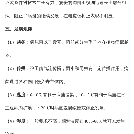
环境条件对树木生长有力，病斑的周围组织则迅速长出愈合组
织，阻止了病斑的继续发展，在粗皮杨树上表现不明显。
五、
发病规律
（1）越冬：
病原菌以子囊壳、菌丝或分生孢子器在植物病部越
冬。
（2）传播
：孢子借气流传播，雨水和昆虫有一定传播作用，病
菌通过各种伤口侵入寄主体内。
（3）温度：
6-10
℃有利于病菌侵染，10-15℃有利于病菌在寄
主组织内扩展，﹥20℃时病菌发展缓慢或停止发展。
（4）湿度
：一般要求不高，相对湿度在40%-60%就可以发生