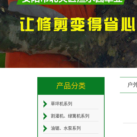
产品分类
户
草坪机系列
割灌机、绿篱机系列
油锯、水泵系列