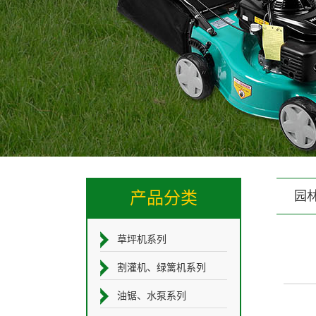
产品分类
园
草坪机系列
割灌机、绿篱机系列
油锯、水泵系列