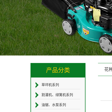
产品分类
花
草坪机系列
割灌机、绿篱机系列
油锯、水泵系列