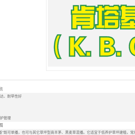
点
发达、耐旱性好
养护管理
围
基”既可单播，也可与其它草坪型高羊茅、黑麦草混播。它适宜于低养护草坪建植，常