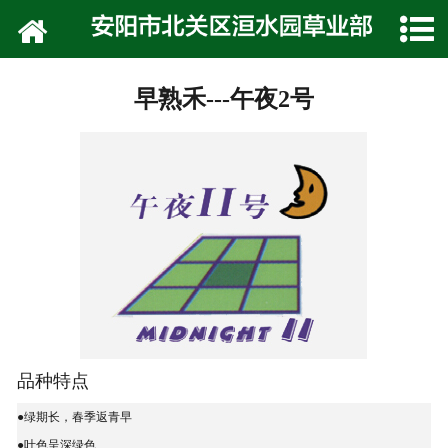
网站首页
公司介绍
早熟禾---午夜2号
技术专栏
产品展示
种植技术
在线留言
联系我们
品种特点
●绿期长，春季返青早
●叶色呈深绿色