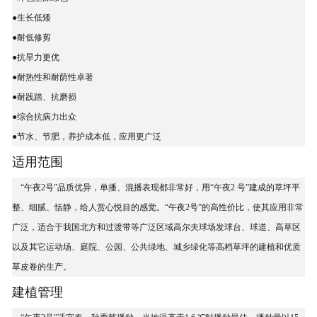
●生长低矮
●耐低修剪
●抗旱力更优
●耐热性和耐荫性卓著
●耐践踏、抗磨损
●综合抗病力出众
●节水、节肥，养护成本低，应用更广泛
适用范围
“午夜2号”品质优异，单播、混播表现都非常好，用“午夜2 号”建成的草坪平
整、细腻、恬静，给人赏心悦目的感觉。“午夜2号”的高性价比，使其应用非常
广泛，适合于我国北方和过渡带等广泛区域高尔夫球场发球台、球道、高草区
以及其它运动场、庭院、公园、公共绿地、城乡绿化等高档草坪的建植和优质
草皮卷的生产。
建植管理