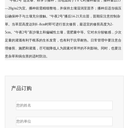
“午夜2号”适宜春、秋季节播种，当地温高于1 6 ℃时播种最佳，播种量以15
—20g/m2为宜。播种前需精细整地，并保持土壤湿润至苗齐；播种后适当镇压
以确保种子与土壤充分接触。“午夜2号”播后14-21天出苗，苗期应注意控制杂
草。当草层高度达到6 -8cm时即可进行首次修剪，最适宜的修剪高度为2-
5cm。“午夜2号”喜沙壤土和偏碱性土壤，需肥量中等。它对水分较敏感，少次
足量的灌溉有利于根系的生长发育，也有利于抗旱耐热。日常管理中要注意合
理修剪、施肥和灌溉，尽可能降低人为因素对草坪的不利影响。同时，也要注
意杂草和病虫害的适时防治。
产品订购