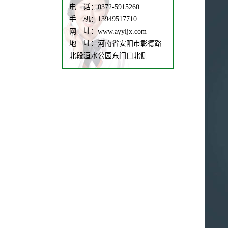
电 话：0372-5915260
手 机：13949517710
网 址：www.ayyljx.com
地 址：河南省安阳市彰德路
北段洹水公园东门口北侧