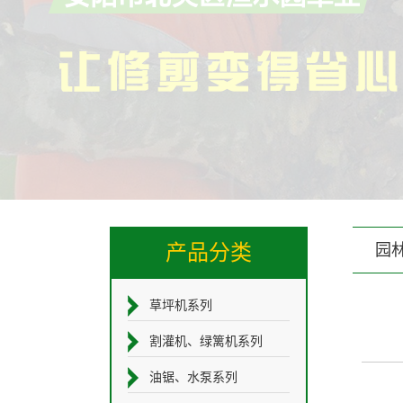
产品分类
园
草坪机系列
割灌机、绿篱机系列
油锯、水泵系列