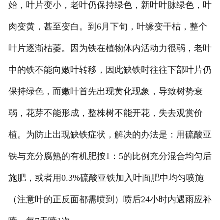
始，叶片变小，老叶仍保持绿色，新叶叶脉绿色，叶
肉变黄，甚至变白。到
6
月下旬，叶缘变干枯，整个
叶片逐渐枯萎。因为铁在植物体内活动力很弱，老叶
中的铁不能向嫩叶转移，因此缺铁时往往下部叶片仍
保持绿色，而嫩叶首先出现黄化现象，导致树势衰
弱，花芽不能形成，整株树不能开花，失去观赏价
植。为防止出现缺铁症状，解决的办法是：用硫酸亚
铁与充分腐熟的有机肥按
1
：
5
的比例充分混合均匀后
施肥，或者用
0.3%
硫酸亚铁加入叶面肥中均匀喷施
（注意叶的正反面都需喷到）喷后
24
小时内遇雨应补