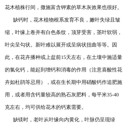
花木植株行间，撒施富含钾素的草木灰效果也很好。
缺钙时，花木植物根系发育不良，嫩叶失绿且皱
缩，叶缘上卷并有白色条纹，顶芽受害，茎叶软弱，
叶尖呈勾状。新叶难以展开或呈病状扭曲等等。因
此，在花卉播种或上盆前
15
天左右，在土壤中施适量
的氯化钙，能起到增钙和消毒的作用（注意喜酸性花
卉如杜鹃等忌用），或在生长期中用硝酸钙作追肥施
用，或者用含钙量较高的熟石灰肥料，每平米
35-40
克
左右，均可供给花木的钙素需要。
缺镁时，老叶从叶缘向内黄化，叶脉仍呈现绿