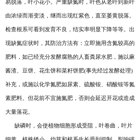
易脱落，叶小花小。严重缺氮时，叶色从老叶到新叶
由浓绿而渐变淡，继而出现红紫色，直至萎黄脱落。
检查根系可看到发育不良，结实率明显下降等等。出
现缺氮症状时，其防治方法有：立即施用含氮较高的
肥料，如已经充分发酵腐熟的人畜粪尿水肥，施以麻
酱渣、豆饼、花生饼和菜籽饼肥
(
事先经过发酵处理
)
补充，或施以化学氮肥如尿素、硫酸铵、硝酸铵等氮
素肥料。但花前不宜施氮肥，否则会延迟开花或造成
大量落花。
缺磷时，会使植物细胞形成受阻，叶卷曲，叶片
细黄，植株矮小，幼芽和根系生长受到抑制，影响碳