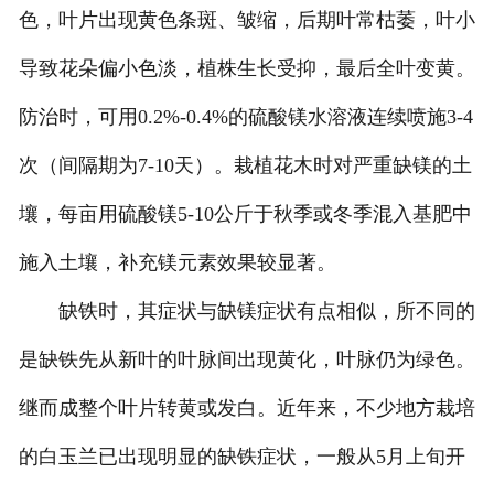
色，叶片出现黄色条斑、皱缩，后期叶常枯萎，叶小
导致花朵偏小色淡，植株生长受抑，最后全叶变黄。
防治时，可用
0.2%-0.4%
的硫酸镁水溶液连续喷施
3-4
次（间隔期为
7-10
天）。栽植花木时对严重缺镁的土
壤，每亩用硫酸镁
5-10
公斤
于秋季或冬季混入基肥中
施入土壤，补充镁元素效果较显著。
缺铁时，其症状与缺镁症状有点相似，所不同的
是缺铁先从新叶的叶脉间出现黄化，叶脉仍为绿色。
继而成整个叶片转黄或发白。近年来，不少地方栽培
的白玉兰已出现明显的缺铁症状，一般从
5
月上旬开