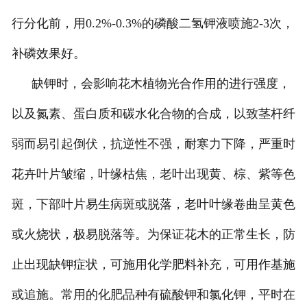
行分化前，用
0.2%-0.3%
的磷酸二氢钾液喷施
2-3
次，
补磷效果好。
缺钾时，会影响花木植物光合作用的进行强度，
以及氮素、蛋白质和碳水化合物的合成，以致茎杆纤
弱而易引起倒伏，抗逆性不强，耐寒力下降，严重时
花卉叶片皱缩，叶缘枯焦，老叶出现黄、棕、紫等色
斑，下部叶片易生病斑或脱落，老叶叶缘卷曲呈黄色
或火烧状，极易脱落等。为保证花木的正常生长，防
止出现缺钾症状，可施用化学肥料补充，可用作基施
或追施。常用的化肥品种有硫酸钾和氯化钾，平时在